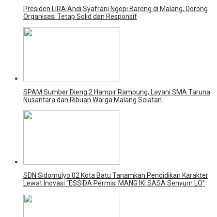
Presiden LIRA Andi Syafrani Ngopi Bareng di Malang, Dorong
Organisasi Tetap Solid dan Responsif
SPAM Sumber Dieng 2 Hampir Rampung, Layani SMA Taruna
Nusantara dan Ribuan Warga Malang Selatan
SDN Sidomulyo 02 Kota Batu Tanamkan Pendidikan Karakter
Lewat Inovasi “ESSIDA Permisi MANG IKI SASA Senyum LO”