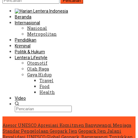
Pencarian
Beranda
Internasional
Nasional
Metropolitan
Pendidikan
Kriminal
Politik & Hukum
Lentera Lifestyle
Otomotif
Olah Raga
Gaya Hidup
Travel
Food
Health
Video
Konten Spesial
Asesor UNESCO Apresiasi Komitmen Banyuwangi Menjaga
Standar Pengelolaan Geopark Ijen
Geopark Ijen Jalani
Revalidasi UNESCO Global Geopark, Banyuwangi Tunjukkan