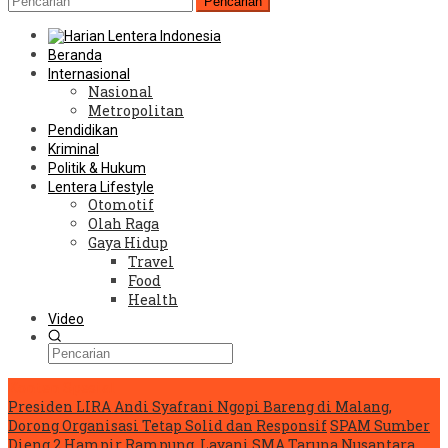
Pencarian
Beranda
Internasional
Nasional
Metropolitan
Pendidikan
Kriminal
Politik & Hukum
Lentera Lifestyle
Otomotif
Olah Raga
Gaya Hidup
Travel
Food
Health
Video
Konten Spesial
Presiden LIRA Andi Syafrani Ngopi Bareng di Malang,
Dorong Organisasi Tetap Solid dan Responsif
SPAM Sumber
Dieng 2 Hampir Rampung, Layani SMA Taruna Nusantara