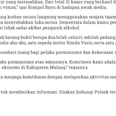
aksi yang meresahkan. Dari total 31 kasus yang berhas
 visum,” ujar Kompol Bayu di hadapan awak media.
g korban secara langsung menggunakan senjata tajam
gga menyebabkan luka serius. Sementara dalam kasus 
 tidak sadar akibat pengaruh alkohol.
barang bukti berupa dua bilah celurit, sebilah pedang,
odie abu-abu, satu sepeda motor Honda Vario, serta satu
 memberi ruang bagi pelaku premanisme dan kekeras
elaku premanisme atau sejenisnya. Komitmen kami adal
ekonomi di Kabupaten Malang,” tegasnya.
rta menjaga kamtibmas dengan melaporkan aktivitas me
tuk memberikan informasi. Silakan hubungi Polsek terd