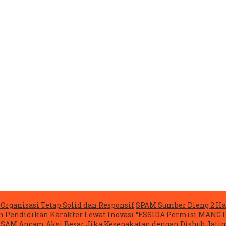
Organisasi Tetap Solid dan Responsif
SPAM Sumber Dieng 2 Ha
n Pendidikan Karakter Lewat Inovasi “ESSIDA Permisi MANG 
ASAM Ancam Aksi Besar Jika Kesepakatan dengan Dishub Jatim