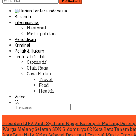
Pencarian
Beranda
Internasional
Nasional
Metropolitan
Pendidikan
Kriminal
Politik & Hukum
Lentera Lifestyle
Otomotif
Olah Raga
Gaya Hidup
Travel
Food
Health
Video
Konten Spesial
Presiden LIRA Andi Syafrani Ngopi Bareng di Malang, Dorong 
Warga Malang Selatan
SDN Sidomulyo 02 Kota Batu Tanamka
Kota Batu Naik Kelas Sebagai Destinasi Festival Musik
Front 