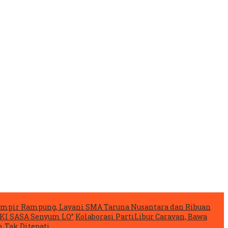
mpir Rampung, Layani SMA Taruna Nusantara dan Ribuan
IKI SASA Senyum LO”
Kolaborasi PartiLibur Caravan, Bawa
 Tak Ditepati