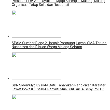
Presiden LIRA Andi Syafrani Ngopi Bareng di Malang, Dorong
Organisasi Tetap Solid dan Responsif
SPAM Sumber Dieng 2 Hampir Rampung, Layani SMA Taruna
Nusantara dan Ribuan Warga Malang Selatan
SDN Sidomulyo 02 Kota Batu Tanamkan Pendidikan Karakter
Lewat Inovasi “ESSIDA Permisi MANG IKI SASA Senyum LO”