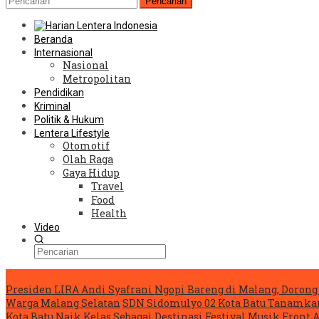
Pencarian
Beranda
Internasional
Nasional
Metropolitan
Pendidikan
Kriminal
Politik & Hukum
Lentera Lifestyle
Otomotif
Olah Raga
Gaya Hidup
Travel
Food
Health
Video
Konten Spesial
Presiden LIRA Andi Syafrani Ngopi Bareng di Malang, Dorong 
Warga Malang Selatan
SDN Sidomulyo 02 Kota Batu Tanamka
Kota Batu Naik Kelas Sebagai Destinasi Festival Musik
Front 