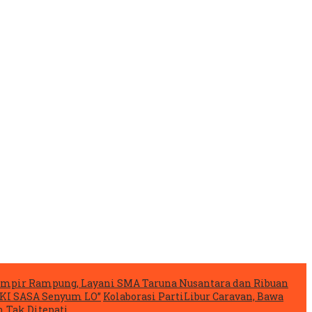
mpir Rampung, Layani SMA Taruna Nusantara dan Ribuan
IKI SASA Senyum LO”
Kolaborasi PartiLibur Caravan, Bawa
 Tak Ditepati