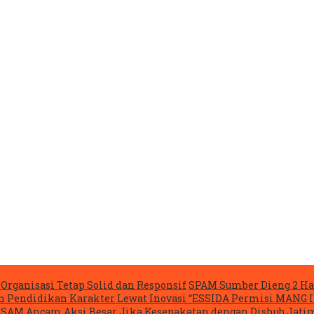
Organisasi Tetap Solid dan Responsif
SPAM Sumber Dieng 2 Ha
n Pendidikan Karakter Lewat Inovasi “ESSIDA Permisi MANG 
ASAM Ancam Aksi Besar Jika Kesepakatan dengan Dishub Jatim