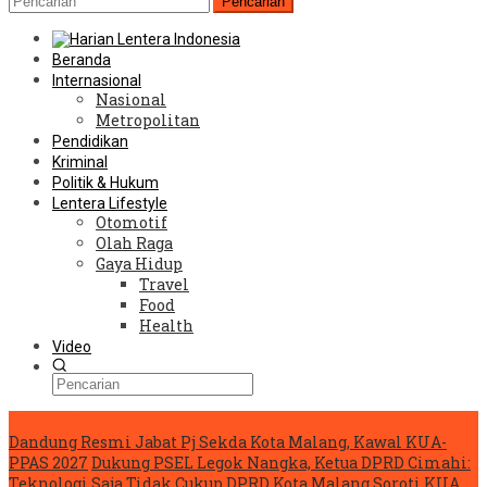
Pencarian
Beranda
Internasional
Nasional
Metropolitan
Pendidikan
Kriminal
Politik & Hukum
Lentera Lifestyle
Otomotif
Olah Raga
Gaya Hidup
Travel
Food
Health
Video
Konten Spesial
Dandung Resmi Jabat Pj Sekda Kota Malang, Kawal KUA-
PPAS 2027
Dukung PSEL Legok Nangka, Ketua DPRD Cimahi:
Teknologi Saja Tidak Cukup
DPRD Kota Malang Soroti KUA