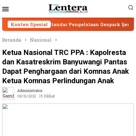
Loncat
Menu
ke
Mobile
konten
ga Standar Pengelolaan Geopark Ijen
Konten Spesial
Geopark I
Beranda
Nasional
Ketua Nasional TRC PPA : Kapolresta
dan Kasatreskrim Banyuwangi Pantas
Dapat Penghargaan dari Komnas Anak
Ketua Komnas Perlindungan Anak
Administrator
08/31/2021
15 Dilihat