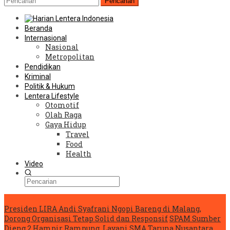
Pencarian
Beranda
Internasional
Nasional
Metropolitan
Pendidikan
Kriminal
Politik & Hukum
Lentera Lifestyle
Otomotif
Olah Raga
Gaya Hidup
Travel
Food
Health
Video
Konten Spesial
Presiden LIRA Andi Syafrani Ngopi Bareng di Malang,
Dorong Organisasi Tetap Solid dan Responsif
SPAM Sumber
Dieng 2 Hampir Rampung, Layani SMA Taruna Nusantara