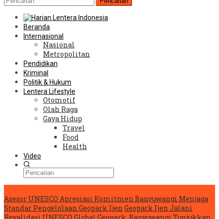
Pencarian
Beranda
Internasional
Nasional
Metropolitan
Pendidikan
Kriminal
Politik & Hukum
Lentera Lifestyle
Otomotif
Olah Raga
Gaya Hidup
Travel
Food
Health
Video
Konten Spesial
Asesor UNESCO Apresiasi Komitmen Banyuwangi Menjaga
Standar Pengelolaan Geopark Ijen
Geopark Ijen Jalani
Revalidasi UNESCO Global Geopark, Banyuwangi Tunjukkan