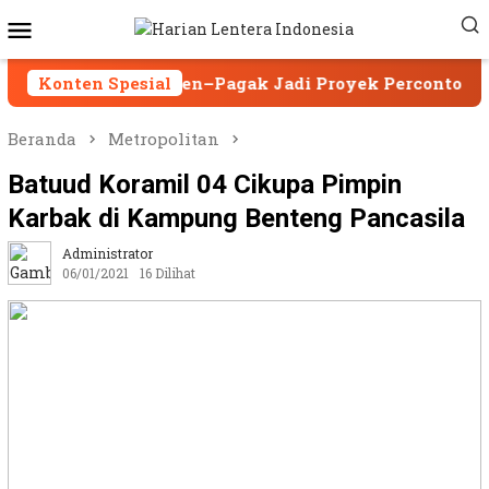
Loncat
Menu
ke
Mobile
konten
epanjen–Pagak Jadi Proyek Percontohan
Konten Spesial
Asesor
Beranda
Metropolitan
Batuud Koramil 04 Cikupa Pimpin
Karbak di Kampung Benteng Pancasila
Administrator
06/01/2021
16 Dilihat