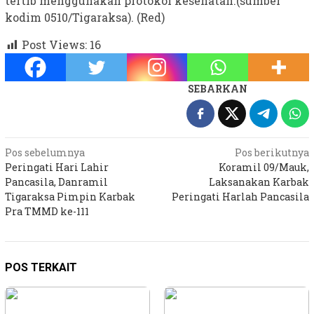
tertib menggunakan protokol kesehatan.(sumber
kodim 0510/Tigaraksa). (Red)
Post Views:
16
SEBARKAN
Navigasi
Pos sebelumnya
Pos berikutnya
Peringati Hari Lahir
Koramil 09/Mauk,
pos
Pancasila, Danramil
Laksanakan Karbak
Tigaraksa Pimpin Karbak
Peringati Harlah Pancasila
Pra TMMD ke-111
POS TERKAIT