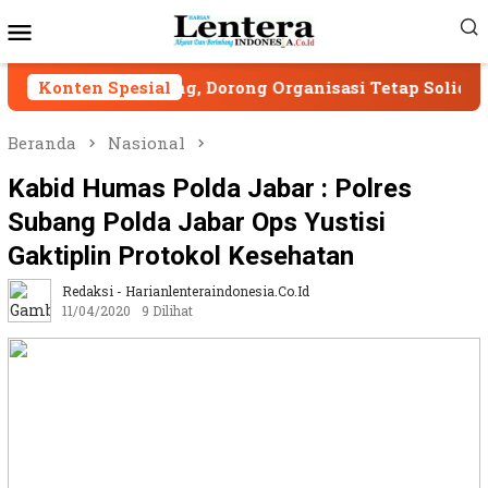
Loncat
Menu
ke
Mobile
konten
 Malang, Dorong Organisasi Tetap Solid dan Responsif
Konten Spesial
Beranda
Nasional
Kabid Humas Polda Jabar : Polres
Subang Polda Jabar Ops Yustisi
Gaktiplin Protokol Kesehatan
Redaksi - Harianlenteraindonesia.co.id
11/04/2020
9 Dilihat