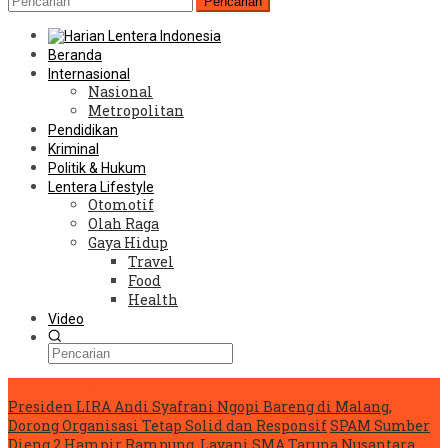
Pencarian
Beranda
Internasional
Nasional
Metropolitan
Pendidikan
Kriminal
Politik & Hukum
Lentera Lifestyle
Otomotif
Olah Raga
Gaya Hidup
Travel
Food
Health
Video
Konten Spesial
Presiden LIRA Andi Syafrani Ngopi Bareng di Malang,
Dorong Organisasi Tetap Solid dan Responsif
SPAM Sumber
Dieng 2 Hampir Rampung, Layani SMA Taruna Nusantara