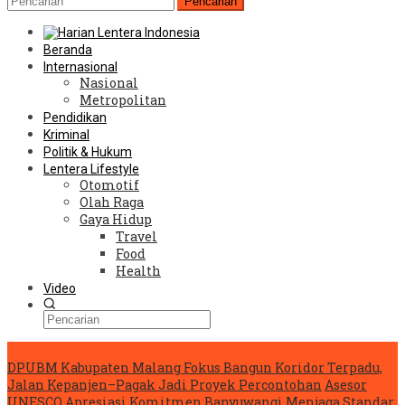
Pencarian
Beranda
Internasional
Nasional
Metropolitan
Pendidikan
Kriminal
Politik & Hukum
Lentera Lifestyle
Otomotif
Olah Raga
Gaya Hidup
Travel
Food
Health
Video
Konten Spesial
DPUBM Kabupaten Malang Fokus Bangun Koridor Terpadu,
Jalan Kepanjen–Pagak Jadi Proyek Percontohan
Asesor
UNESCO Apresiasi Komitmen Banyuwangi Menjaga Standar