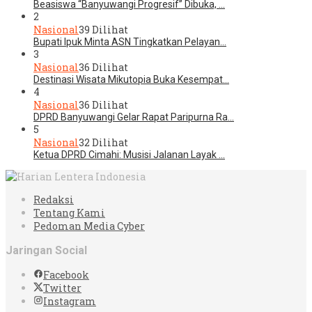
Beasiswa “Banyuwangi Progresif” Dibuka, …
2
Nasional
39 Dilihat
Bupati Ipuk Minta ASN Tingkatkan Pelayan…
3
Nasional
36 Dilihat
Destinasi Wisata Mikutopia Buka Kesempat…
4
Nasional
36 Dilihat
DPRD Banyuwangi Gelar Rapat Paripurna Ra…
5
Nasional
32 Dilihat
Ketua DPRD Cimahi: Musisi Jalanan Layak …
Redaksi
Tentang Kami
Pedoman Media Cyber
Jaringan Social
Facebook
Twitter
Instagram