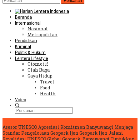
Pencarian
Beranda
Internasional
Nasional
Metropolitan
Pendidikan
Kriminal
Politik & Hukum
Lentera Lifestyle
Otomotif
Olah Raga
Gaya Hidup
Travel
Food
Health
Video
Konten Spesial
Asesor UNESCO Apresiasi Komitmen Banyuwangi Menjaga
Standar Pengelolaan Geopark Ijen
Geopark Ijen Jalani
Revalidasi UNESCO Global Geopark, Banyuwangi Tunjukkan