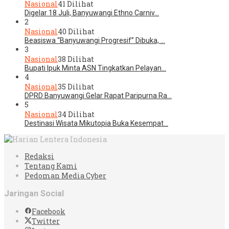
Nasional
41 Dilihat
Digelar 18 Juli, Banyuwangi Ethno Carniv…
2
Nasional
40 Dilihat
Beasiswa “Banyuwangi Progresif” Dibuka, …
3
Nasional
38 Dilihat
Bupati Ipuk Minta ASN Tingkatkan Pelayan…
4
Nasional
35 Dilihat
DPRD Banyuwangi Gelar Rapat Paripurna Ra…
5
Nasional
34 Dilihat
Destinasi Wisata Mikutopia Buka Kesempat…
Redaksi
Tentang Kami
Pedoman Media Cyber
Jaringan Social
Facebook
Twitter