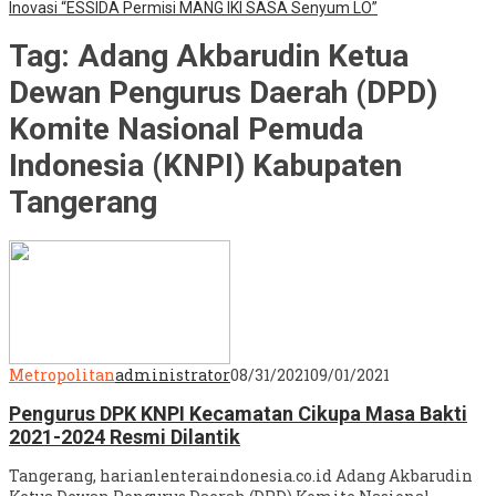
Inovasi “ESSIDA Permisi MANG IKI SASA Senyum LO”
Tag:
Adang Akbarudin Ketua
Dewan Pengurus Daerah (DPD)
Komite Nasional Pemuda
Indonesia (KNPI) Kabupaten
Tangerang
Metropolitan
administrator
08/31/2021
09/01/2021
Pengurus DPK KNPI Kecamatan Cikupa Masa Bakti
2021-2024 Resmi Dilantik
Tangerang, harianlenteraindonesia.co.id Adang Akbarudin