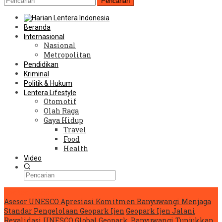
Pencarian
Beranda
Internasional
Nasional
Metropolitan
Pendidikan
Kriminal
Politik & Hukum
Lentera Lifestyle
Otomotif
Olah Raga
Gaya Hidup
Travel
Food
Health
Video
Konten Spesial
Asesor UNESCO Apresiasi Komitmen Banyuwangi Menjaga
Standar Pengelolaan Geopark Ijen
Geopark Ijen Jalani
Revalidasi UNESCO Global Geopark, Banyuwangi Tunjukkan