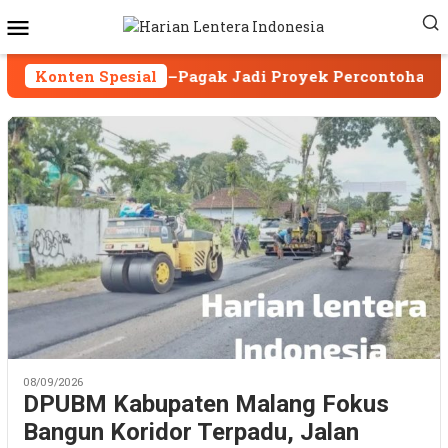
Loncat
Menu
ke
Mobile
konten
n–Pagak Jadi Proyek Percontohan
Konten Spesial
Asesor UNESC
08/09/2026
DPUBM Kabupaten Malang Fokus
Bangun Koridor Terpadu, Jalan