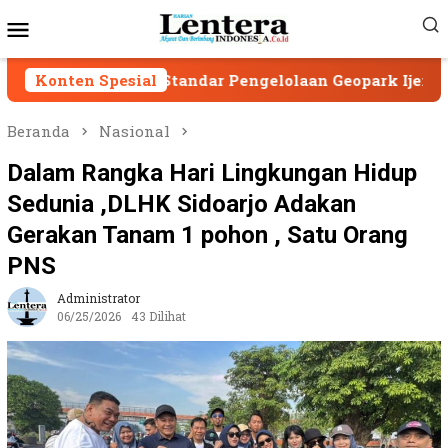
Loncat
Menu
ke
Mobile
konten
enjaga Standar Pengelolaan Geopark Ijen
Konten Spesial
Geopa
Beranda
Nasional
Dalam Rangka Hari Lingkungan Hidup
Sedunia ,DLHK Sidoarjo Adakan
Gerakan Tanam 1 pohon , Satu Orang
PNS
Administrator
06/25/2026
43 Dilihat