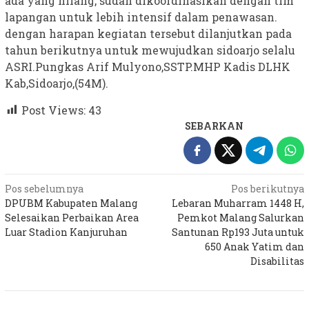
ada yang hilang, sudah dikoordinasikan dengan tim
lapangan untuk lebih intensif dalam penawasan.
dengan harapan kegiatan tersebut dilanjutkan pada
tahun berikutnya untuk mewujudkan sidoarjo selalu
ASRI.Pungkas Arif Mulyono,SSTP.MHP Kadis DLHK
Kab,Sidoarjo,(54M).
Post Views:
43
SEBARKAN
Navigasi
Pos sebelumnya
Pos berikutnya
DPUBM Kabupaten Malang
Lebaran Muharram 1448 H,
pos
Selesaikan Perbaikan Area
Pemkot Malang Salurkan
Luar Stadion Kanjuruhan
Santunan Rp193 Juta untuk
650 Anak Yatim dan
Disabilitas