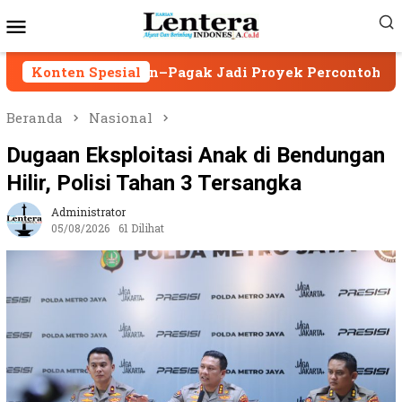
Loncat
Menu
ke
Mobile
konten
panjen–Pagak Jadi Proyek Percontohan
Konten Spesial
Asesor 
Beranda
Nasional
Dugaan Eksploitasi Anak di Bendungan
Hilir, Polisi Tahan 3 Tersangka
Administrator
05/08/2026
61 Dilihat