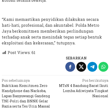
korban selama bekerja.
“Kami memastikan penyidikan dilakukan secara
hati-hati, profesional, dan akuntabel. Polda Metro
Jaya berkomitmen memberikan perlindungan
terhadap anak serta menindak tegas setiap bentuk
eksploitasi dan kekerasan,” tutupnya.
Post Views:
61
SEBARKAN
Navigasi
Pos sebelumnya
Pos berikutnya
Buktikan Komitmen Zero
MTsN 4 Bandung Barat Ikuti
pos
Handphone dan Narkoba,
Lomba Adiwiyata Tingkat
Lapas Banyuwangi Gandeng
Nasional
TNI-Polri dan BNNK Gelar
Razia serta Tes Urin Massal