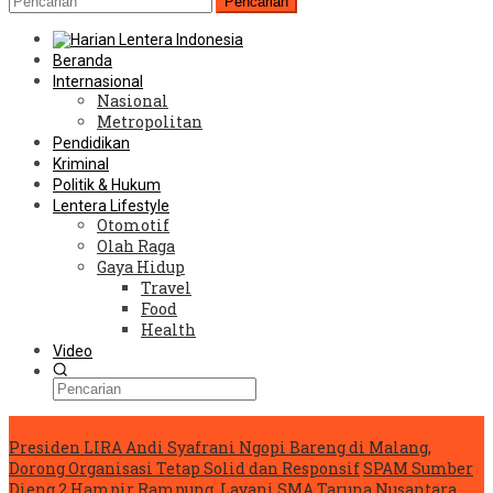
Pencarian
Beranda
Internasional
Nasional
Metropolitan
Pendidikan
Kriminal
Politik & Hukum
Lentera Lifestyle
Otomotif
Olah Raga
Gaya Hidup
Travel
Food
Health
Video
Konten Spesial
Presiden LIRA Andi Syafrani Ngopi Bareng di Malang,
Dorong Organisasi Tetap Solid dan Responsif
SPAM Sumber
Dieng 2 Hampir Rampung, Layani SMA Taruna Nusantara