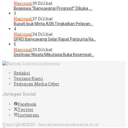
Nasional
39 Dilihat
Beasiswa “Banyuwangi Progresif” Dibuka, …
3
Nasional
37 Dilihat
Bupati Ipuk Minta ASN Tingkatkan Pelayan…
4
Nasional
34 Dilihat
DPRD Banyuwangi Gelar Rapat Paripurna Ra…
5
Nasional
33 Dilihat
Destinasi Wisata Mikutopia Buka Kesempat…
Redaksi
Tentang Kami
Pedoman Media Cyber
Jaringan Social
Facebook
Twitter
Instagram
Copyright©2020 - harianlenteraindonesia.co.id