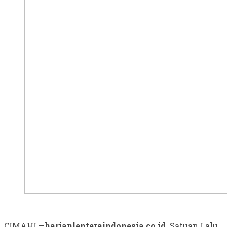
CIMAHI —
harianlenteraindonesia.co.id
Satuan Lalu