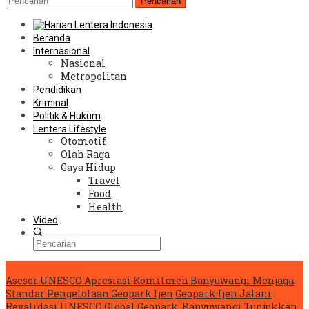
Pencarian
Beranda
Internasional
Nasional
Metropolitan
Pendidikan
Kriminal
Politik & Hukum
Lentera Lifestyle
Otomotif
Olah Raga
Gaya Hidup
Travel
Food
Health
Video
Konten Spesial
Asesor UNESCO Apresiasi Komitmen Banyuwangi Menjaga
Standar Pengelolaan Geopark Ijen
Geopark Ijen Jalani
Revalidasi UNESCO Global Geopark, Banyuwangi Tunjukkan