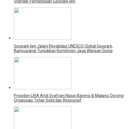
Standar Pengelolaan Geopark Ijen
Geopark Ijen Jalani Revalidasi UNESCO Global Geopark,
Banyuwangi Tunjukkan Komitmen Jaga Warisan Dunia
Presiden LIRA Andi Syafrani Ngopi Bareng di Malang, Dorong
Organisasi Tetap Solid dan Responsif