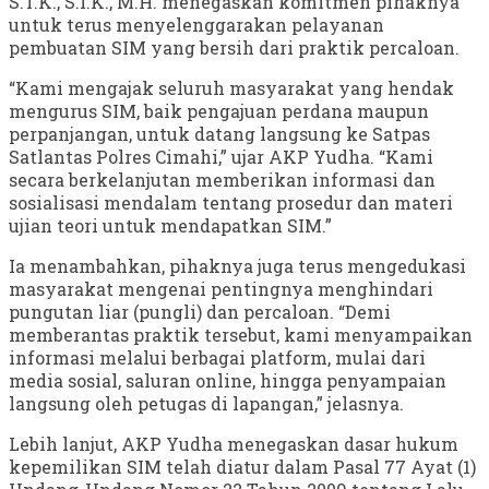
S.T.K., S.I.K., M.H. menegaskan komitmen pihaknya
untuk terus menyelenggarakan pelayanan
pembuatan SIM yang bersih dari praktik percaloan.
“Kami mengajak seluruh masyarakat yang hendak
mengurus SIM, baik pengajuan perdana maupun
perpanjangan, untuk datang langsung ke Satpas
Satlantas Polres Cimahi,” ujar AKP Yudha. “Kami
secara berkelanjutan memberikan informasi dan
sosialisasi mendalam tentang prosedur dan materi
ujian teori untuk mendapatkan SIM.”
Ia menambahkan, pihaknya juga terus mengedukasi
masyarakat mengenai pentingnya menghindari
pungutan liar (pungli) dan percaloan. “Demi
memberantas praktik tersebut, kami menyampaikan
informasi melalui berbagai platform, mulai dari
media sosial, saluran online, hingga penyampaian
langsung oleh petugas di lapangan,” jelasnya.
Lebih lanjut, AKP Yudha menegaskan dasar hukum
kepemilikan SIM telah diatur dalam Pasal 77 Ayat (1)