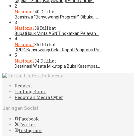
Digelar 18 Juli, Banyuwangi Ethno Carniv…
2
Nasional
40 Dilihat
Beasiswa “Banyuwangi Progresif” Dibuka, …
3
Nasional
38 Dilihat
Bupati Ipuk Minta ASN Tingkatkan Pelayan…
4
Nasional
35 Dilihat
DPRD Banyuwangi Gelar Rapat Paripurna Ra…
5
Nasional
34 Dilihat
Destinasi Wisata Mikutopia Buka Kesempat…
Redaksi
Tentang Kami
Pedoman Media Cyber
Jaringan Social
Facebook
Twitter
Instagram