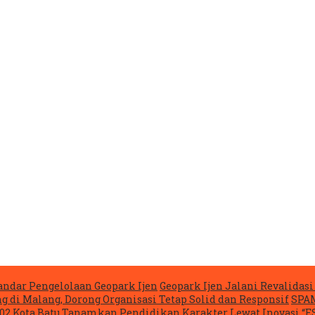
ndar Pengelolaan Geopark Ijen
Geopark Ijen Jalani Revalida
g di Malang, Dorong Organisasi Tetap Solid dan Responsif
SPAM
02 Kota Batu Tanamkan Pendidikan Karakter Lewat Inovasi “