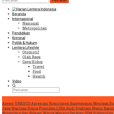
Pencarian
Beranda
Internasional
Nasional
Metropolitan
Pendidikan
Kriminal
Politik & Hukum
Lentera Lifestyle
Otomotif
Olah Raga
Gaya Hidup
Travel
Food
Health
Video
Konten Spesial
Asesor UNESCO Apresiasi Komitmen Banyuwangi Menjaga Sta
Jaga Warisan Dunia
Presiden LIRA Andi Syafrani Ngopi Baren
Nusantara dan Ribuan Warga Malang Selatan
SDN Sidomulyo 