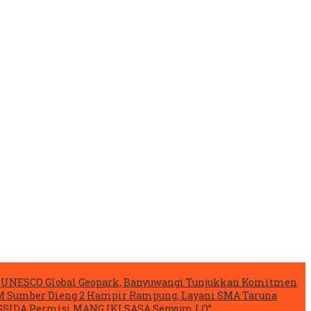
si UNESCO Global Geopark, Banyuwangi Tunjukkan Komitmen
 Sumber Dieng 2 Hampir Rampung, Layani SMA Taruna
ESSIDA Permisi MANG IKI SASA Senyum LO”