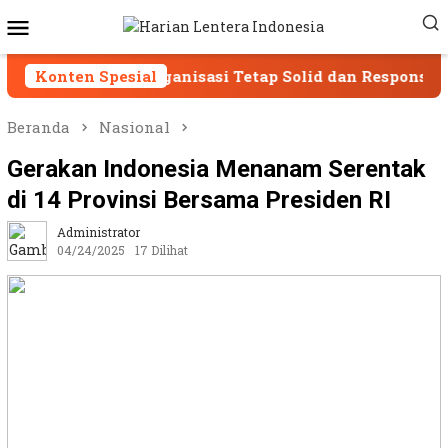
Loncat
Menu
ke
Mobile
konten
g Organisasi Tetap Solid dan Responsif
Konten Spesial
SPAM Su
Beranda
Nasional
Gerakan Indonesia Menanam Serentak
di 14 Provinsi Bersama Presiden RI
Administrator
04/24/2025
17 Dilihat