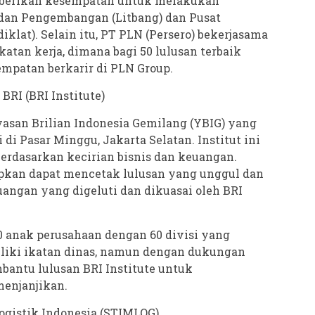
iberikan kesempatan untuk melakukan
n dan Pengembangan (Litbang) dan Pusat
klat). Selain itu, PT PLN (Persero) bekerjasama
tan kerja, dimana bagi 50 lulusan terbaik
empatan berkarir di PLN Group.
 BRI (BRI Institute)
ayasan Brilian Indonesia Gemilang (YBIG) yang
i di Pasar Minggu, Jakarta Selatan. Institut ini
erdasarkan kecirian bisnis dan keuangan.
rapkan dapat mencetak lulusan yang unggul dan
euangan yang digeluti dan dikuasai oleh BRI
0 anak perusahaan dengan 60 divisi yang
iliki ikatan dinas, namun dengan dukungan
bantu lulusan BRI Institute untuk
enjanjikan.
ogistik Indonesia (STIMLOG)