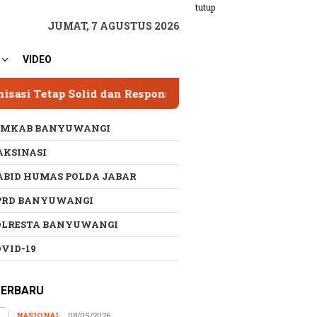
tutup
JUMAT, 7 AGUSTUS 2026
VIDEO
dan Responsif
SPAM Sumber Dieng 2 Hampir Ramp
EMKAB BANYUWANGI
AKSINASI
ABID HUMAS POLDA JABAR
PRD BANYUWANGI
OLRESTA BANYUWANGI
OVID-19
TERBARU
NASIONAL
08/05/2026