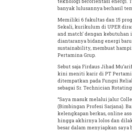
teknologi berorientasi energi. 
banyak lulusannya berhasil te
Memiliki 6 fakultas dan 15 pro
Sekali, kurikulum di UPER dir
and match’ dengan kebutuhan 
diantaranya bidang energi baru 
sustainability, membuat hampi
Pertamina Grup.
Sebut saja Firdaus Jihad Mu’ar
kini meniti karir di PT Pertam
ditempatkan pada Fungsi Reliabi
sebagai Sr. Technician Rotating
“Saya masuk melalui jalur Col
(Bimbingan Profesi Sarjana). Ba
kelengkapan berkas, online as
hingga akhirnya lolos dan di
besar dalam menyiapkan saya b