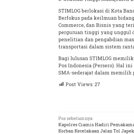
STIMLOG berlokasi di Kota Band
Berfokus pada keilmuan bidang
Commerce, dan Bisnis yang terin
perguruan tinggi yang unggul d
penelitian dan pengabdian mas
transportasi dalam sistem ranta
Bagi lulusan STIMLOG memiliki
Pos Indonesia (Persero). Hal in
SMA-sederajat dalam memilih pe
Post Views:
27
Navigasi
Pos sebelumnya
Kapolres Ciamis Hadiri Pemakam
pos
Korban Kecelakaan Jalan Tol Jape