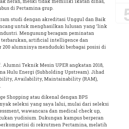
Tak heran, meski tidak memiliki ikatan dinas,
mbus di Pertamina grup.
gram studi dengan akreditasi Unggul dan Baik
ancang untuk menghasilkan lulusan yang ‘link
industri. Mengusung beragam peminatan
terbarukan, artificial intelligence dan
r 200 alumninya menduduki berbagai posisi di
if. Alumni Teknik Mesin UPER angkatan 2018,
ina Hulu Energi (Subholding Upstream). Jihad
lity, Availability, Maintainability (RAM),
.
lege Shopping atau dikenal dengan BPS
nyak seleksi yang saya lalui, mulai dari seleksi
sessment, wawancara dan medical check up,
lakukan yudisium. Dukungan kampus berperan
erkompetisi di rekrutmen Pertamina, melatih