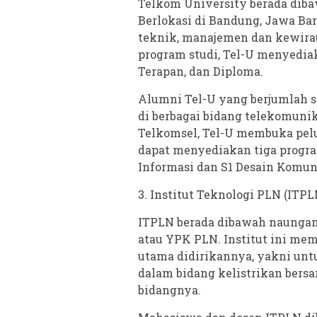
Telkom University berada dib
Berlokasi di Bandung, Jawa Bar
teknik, manajemen dan kewirau
program studi, Tel-U menyediak
Terapan, dan Diploma.
Alumni Tel-U yang berjumlah sek
di berbagai bidang telekomuni
Telkomsel, Tel-U membuka pel
dapat menyediakan tiga program
Informasi dan S1 Desain Komuni
3. Institut Teknologi PLN (ITPL
ITPLN berada dibawah naungan
atau YPK PLN. Institut ini memi
utama didirikannya, yakni un
dalam bidang kelistrikan bersa
bidangnya.