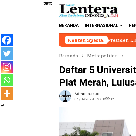
Loncat
tutup
ke
konten
BERANDA
INTERNASIONAL
PE
Presiden LIRA Andi Syafrani N
Konten Spesial
Beranda
Metropolitan
Daftar 5 Univers
Plat Merah, Lulu
Administrator
04/16/2024
27 Dilihat