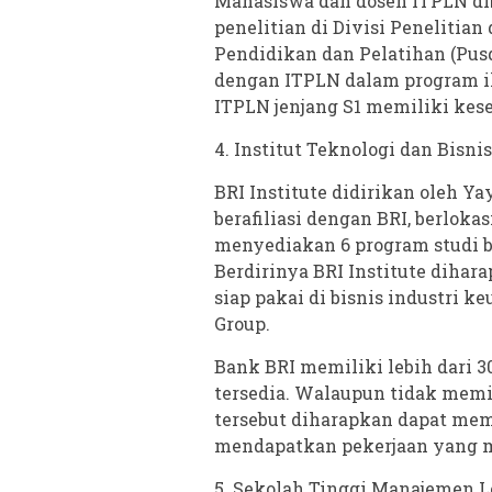
Mahasiswa dan dosen ITPLN d
penelitian di Divisi Penelitia
Pendidikan dan Pelatihan (Pusdi
dengan ITPLN dalam program ika
ITPLN jenjang S1 memiliki kes
4. Institut Teknologi dan Bisnis
BRI Institute didirikan oleh Y
berafiliasi dengan BRI, berlokas
menyediakan 6 program studi b
Berdirinya BRI Institute diha
siap pakai di bisnis industri k
Group.
Bank BRI memiliki lebih dari 3
tersedia. Walaupun tidak mem
tersebut diharapkan dapat mem
mendapatkan pekerjaan yang m
5. Sekolah Tinggi Manajemen L