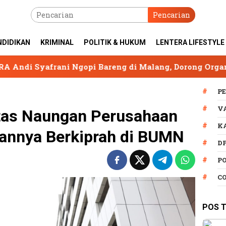
Pencarian
NDIDIKAN
KRIMINAL
POLITIK & HUKUM
LENTERA LIFESTYLE
gopi Bareng di Malang, Dorong Organisasi Tetap Solid 
P
V
itas Naungan Perusahaan
K
sannya Berkiprah di BUMN
D
P
C
POS 