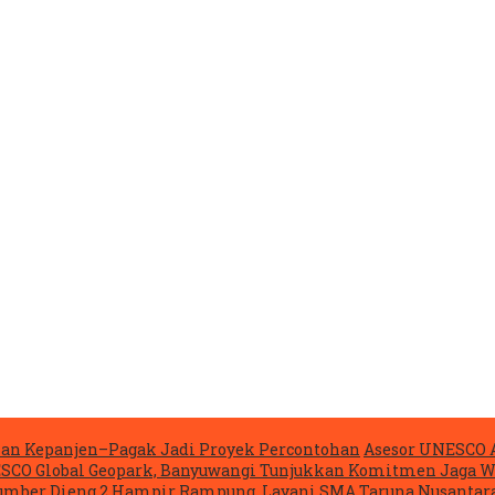
lan Kepanjen–Pagak Jadi Proyek Percontohan
Asesor UNESCO 
NESCO Global Geopark, Banyuwangi Tunjukkan Komitmen Jaga W
mber Dieng 2 Hampir Rampung, Layani SMA Taruna Nusantara