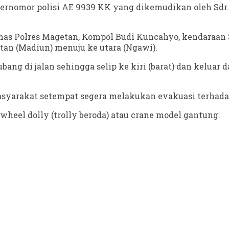
rnomor polisi AE 9939 KK yang dikemudikan oleh Sdr. “R
mas Polres Magetan, Kompol Budi Kuncahyo, kendaraan 
tan (Madiun) menuju ke utara (Ngawi).
bang di jalan sehingga selip ke kiri (barat) dan keluar
masyarakat setempat segera melakukan evakuasi terhada
el dolly (trolly beroda) atau crane model gantung.