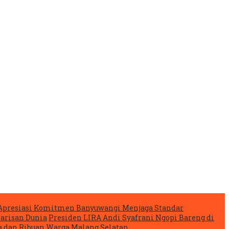
Apresiasi Komitmen Banyuwangi Menjaga Standar
arisan Dunia
Presiden LIRA Andi Syafrani Ngopi Bareng di
 dan Ribuan Warga Malang Selatan