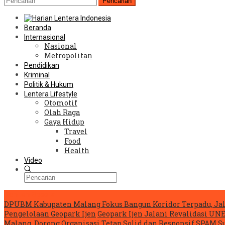
Pencarian
Beranda
Internasional
Nasional
Metropolitan
Pendidikan
Kriminal
Politik & Hukum
Lentera Lifestyle
Otomotif
Olah Raga
Gaya Hidup
Travel
Food
Health
Video
Konten Spesial
DPUBM Kabupaten Malang Fokus Bangun Koridor Terpadu, Ja
Pengelolaan Geopark Ijen
Geopark Ijen Jalani Revalidasi U
Malang, Dorong Organisasi Tetap Solid dan Responsif
SPAM Su