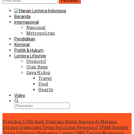
Pencarian
Beranda
Internasional
Nasional
Metropolitan
Pendidikan
Kriminal
Politik & Hukum
Lentera Lifestyle
Otomotif
Olah Raga
Gaya Hidup
Travel
Food
Health
Video
Konten Spesial
Presiden LIRA Andi Syafrani Ngopi Bareng di Malang,
Dorong Organisasi Tetap Solid dan Responsif
SPAM Sumber
Dieng 2 Hampir Rampung, Layani SMA Taruna Nusantara