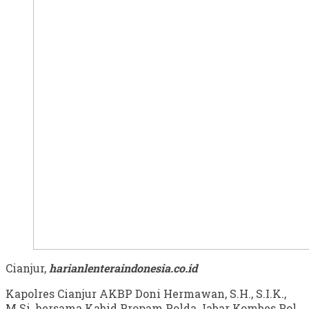
Cianjur,
harianlenteraindonesia.co.id
Kapolres Cianjur AKBP Doni Hermawan, S.H., S.I.K.,
M.Si. bersama Kabid Propam Polda Jabar Kombes Pol.