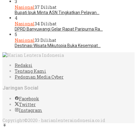
3
Nasional
37 Dilihat
Bupati Ipuk Minta ASN Tingkatkan Pelayan…
4
Nasional
34 Dilihat
DPRD Banyuwangi Gelar Rapat Paripurna Ra…
5
Nasional
33 Dilihat
Destinasi Wisata Mikutopia Buka Kesempat…
Redaksi
Tentang Kami
Pedoman Media Cyber
Jaringan Social
Facebook
Twitter
Instagram
Copyright©2020 - harianlenteraindonesia.co.id