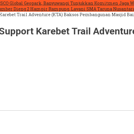
NESCO Global Geopark, Banyuwangi Tunjukkan Komitmen Jaga W
mber Dieng 2 Hampir Rampung, Layani SMA Taruna Nusantara
Karebet Trail Adventure (KTA) Baksos Pembangunan Masjid Ba
Support Karebet Trail Advent