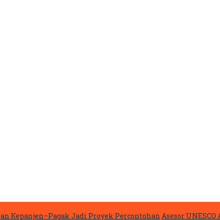
lan Kepanjen–Pagak Jadi Proyek Percontohan
Asesor UNESCO 