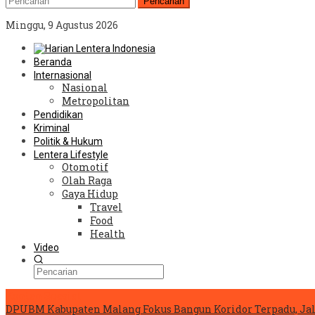
Pencarian
Minggu, 9 Agustus 2026
Beranda
Internasional
Nasional
Metropolitan
Pendidikan
Kriminal
Politik & Hukum
Lentera Lifestyle
Otomotif
Olah Raga
Gaya Hidup
Travel
Food
Health
Video
Konten Spesial
DPUBM Kabupaten Malang Fokus Bangun Koridor Terpadu, Ja