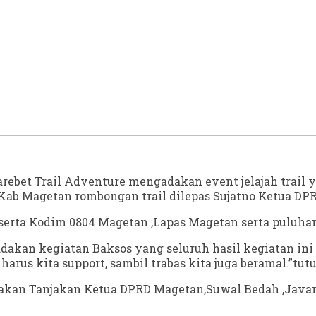
bet Trail Adventure mengadakan event jelajah trail ya
Kab Magetan rombongan trail dilepas Sujatno Ketua DPR
rta Kodim 0804 Magetan ,Lapas Magetan serta puluhan k
adakan kegiatan Baksos yang seluruh hasil kegiatan 
 harus kita support, sambil trabas kita juga beramal.”tut
diakan Tanjakan Ketua DPRD Magetan,Suwal Bedah ,Java