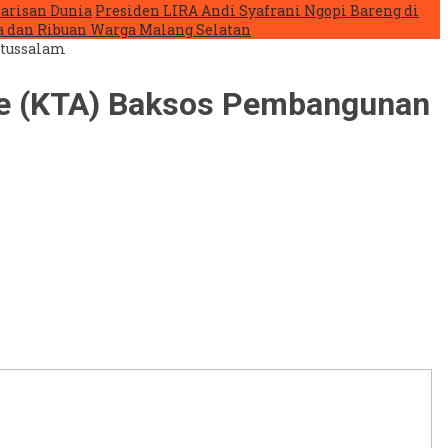
arisan Dunia
Presiden LIRA Andi Syafrani Ngopi Bareng di
 dan Ribuan Warga Malang Selatan
itussalam
ure (KTA) Baksos Pembangunan