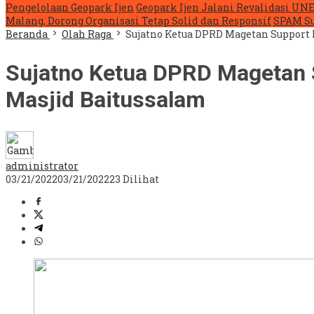
Pengelolaan Geopark Ijen
Geopark Ijen Jalani Revalidasi U
Malang, Dorong Organisasi Tetap Solid dan Responsif
SPAM Su
Beranda
Olah Raga
Sujatno Ketua DPRD Magetan Support 
Sujatno Ketua DPRD Magetan 
Masjid Baitussalam
administrator
03/21/2022
03/21/2022
23 Dilihat