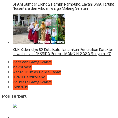
SPAM Sumber Dieng 2 Hampir Rampung, Layani SMA Taruna
Nusantara dan Ribuan Warga Malang Selatan
SDN Sidomulyo 02 Kota Batu Tanamkan Pendidikan Karakter
Lewat Inovasi “ESSIDA Permisi MANG IKI SASA Senyum LO”
Pemkab Banyuwangi
Vaksinasi
Kabid Humas Polda Jabar
DPRD Banyuwangi
Polresta Banyuwangi
Covid-19
Pos Terbaru