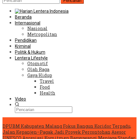
Pencarian
Beranda
Internasional
Nasional
Metropolitan
Pendidikan
Kriminal
Politik & Hukum
Lentera Lifestyle
Otomotif
Olah Raga
Gaya Hidup
Travel
Food
Health
Video
Konten Spesial
DPUBM Kabupaten Malang Fokus Bangun Koridor Terpadu,
Jalan Kepanjen–Pagak Jadi Proyek Percontohan
Asesor
UNESCO Apresiasi Komitmen Banyuwangi Menjaga Standar