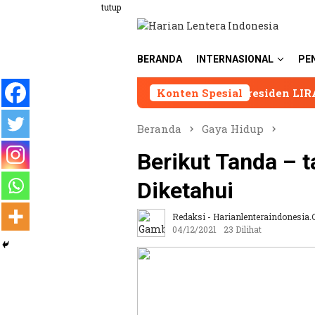
Loncat
tutup
ke
konten
BERANDA
INTERNASIONAL
PE
Presiden LIRA Andi Syafrani
Konten Spesial
Beranda
Gaya Hidup
Berikut Tanda – 
Diketahui
Redaksi - Harianlenteraindonesia.
04/12/2021
23 Dilihat