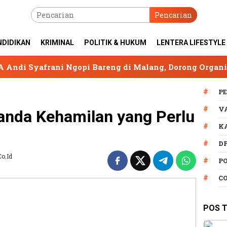
Pencarian
NDIDIKAN
KRIMINAL
POLITIK & HUKUM
LENTERA LIFESTYLE
 Ngopi Bareng di Malang, Dorong Organisasi Tetap Soli
P
V
tanda Kehamilan yang Perlu
K
D
co.id
P
C
POS 