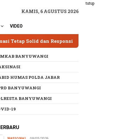
tutup
KAMIS, 6 AGUSTUS 2026
VIDEO
d dan Responsif
SPAM Sumber Dieng 2 Hampir Ra
EMKAB BANYUWANGI
AKSINASI
ABID HUMAS POLDA JABAR
PRD BANYUWANGI
OLRESTA BANYUWANGI
OVID-19
TERBARU
NASIONAL
08/05/2026