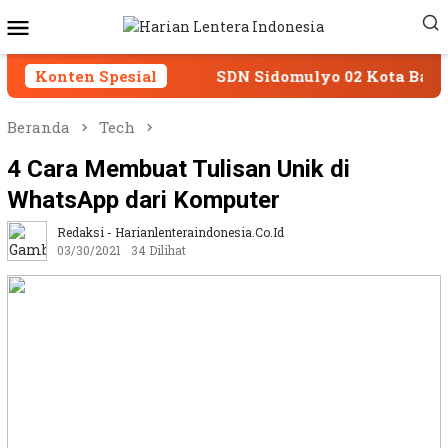
Loncat
Menu
ke
Mobile
konten
latan
Konten Spesial
SDN Sidomulyo 02 Kota Batu Tanamkan Pen
Beranda
Tech
4 Cara Membuat Tulisan Unik di
WhatsApp dari Komputer
Redaksi - Harianlenteraindonesia.co.id
03/30/2021
34 Dilihat