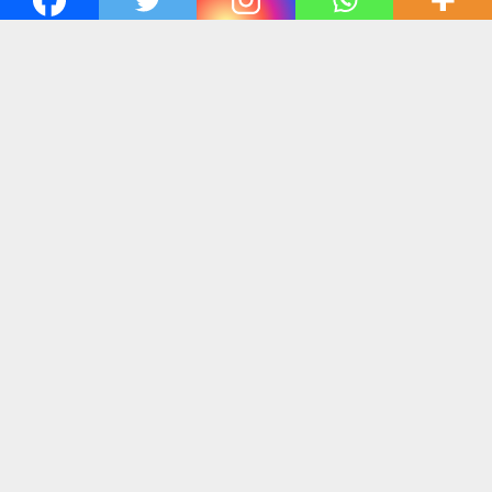
harianlenteraindonesia.co.id
– WhatsApp memiliki
fitur untuk mengubah dan mengkreasikan tulisan,
termasuk tulisan unik. Ada beberapa cara membuat
tulisan unik di WhatsApp.
Fitur tulisan unik ini memungkinkan pengguna