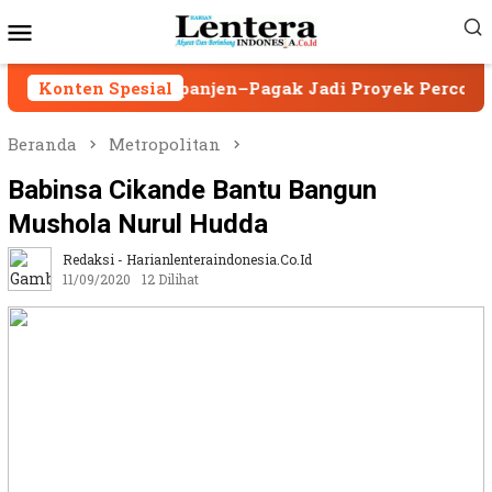
Loncat
Menu
ke
Mobile
konten
an Kepanjen–Pagak Jadi Proyek Percontohan
Konten Spesial
As
Beranda
Metropolitan
Babinsa Cikande Bantu Bangun
Mushola Nurul Hudda
Redaksi - Harianlenteraindonesia.co.id
11/09/2020
12 Dilihat