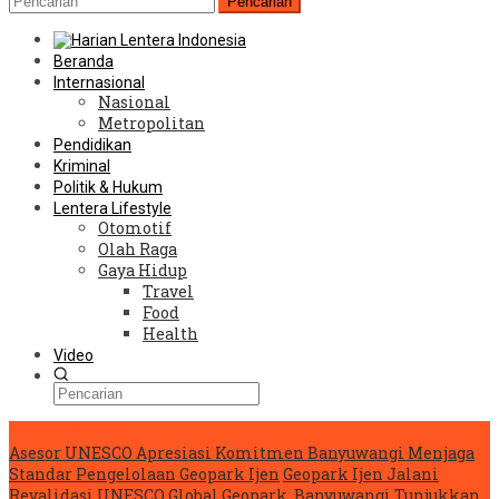
Pencarian
Beranda
Internasional
Nasional
Metropolitan
Pendidikan
Kriminal
Politik & Hukum
Lentera Lifestyle
Otomotif
Olah Raga
Gaya Hidup
Travel
Food
Health
Video
Konten Spesial
Asesor UNESCO Apresiasi Komitmen Banyuwangi Menjaga
Standar Pengelolaan Geopark Ijen
Geopark Ijen Jalani
Revalidasi UNESCO Global Geopark, Banyuwangi Tunjukkan