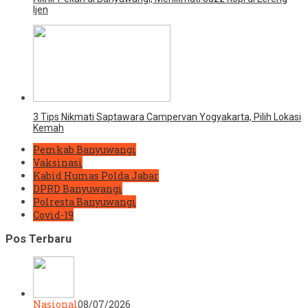
Ijen
3 Tips Nikmati Saptawara Campervan Yogyakarta, Pilih Lokasi
Kemah
Pemkab Banyuwangi
Vaksinasi
Kabid Humas Polda Jabar
DPRD Banyuwangi
Polresta Banyuwangi
Covid-19
Pos Terbaru
Nasional
08/07/2026