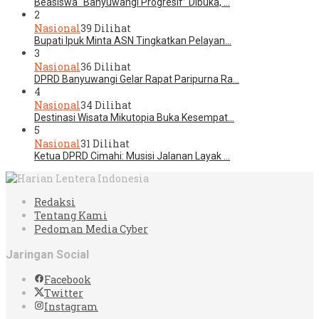
Beasiswa “Banyuwangi Progresif” Dibuka, …
2
Nasional
39 Dilihat
Bupati Ipuk Minta ASN Tingkatkan Pelayan…
3
Nasional
36 Dilihat
DPRD Banyuwangi Gelar Rapat Paripurna Ra…
4
Nasional
34 Dilihat
Destinasi Wisata Mikutopia Buka Kesempat…
5
Nasional
31 Dilihat
Ketua DPRD Cimahi: Musisi Jalanan Layak …
Redaksi
Tentang Kami
Pedoman Media Cyber
Jaringan Social
Facebook
Twitter
Instagram