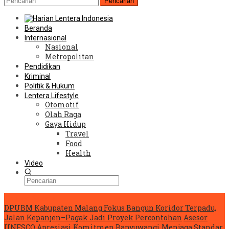
Pencarian
Beranda
Internasional
Nasional
Metropolitan
Pendidikan
Kriminal
Politik & Hukum
Lentera Lifestyle
Otomotif
Olah Raga
Gaya Hidup
Travel
Food
Health
Video
Konten Spesial
DPUBM Kabupaten Malang Fokus Bangun Koridor Terpadu,
Jalan Kepanjen–Pagak Jadi Proyek Percontohan
Asesor
UNESCO Apresiasi Komitmen Banyuwangi Menjaga Standar