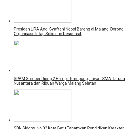
Presiden LIRA Andi Syafrani Ngopi Bareng di Malang, Dorong
Organisasi Tetap Solid dan Responsif
SPAM Sumber Dieng 2 Hampir Rampung, Layani SMA Taruna
Nusantara dan Ribuan Warga Malang Selatan
SDN Sidomulyo 02 Kota Batu Tanamkan Pendidikan Karakter