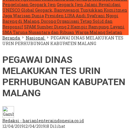
Pengelolaan Geopark Ijen
Geopark Ijen Jalani Revalidasi
UNESCO Global Geopark, Banyuwangi Tunjukkan Komitmen
Jaga Warisan Dunia
Presiden LIRA Andi Syafrani Ngopi
Bareng di Malang, Dorong Organisasi Tetap Solid dan
Responsif
SPAM Sumber Dieng 2 Hampir Rampung, Layani
SMA Taruna Nusantara dan Ribuan Warga Malang Selatan
Beranda
Nasional
PEGAWAI DINAS MELAKUKAN TES
URIN PERHUBUNGAN KABUPATEN MALANG
PEGAWAI DINAS
MELAKUKAN TES URIN
PERHUBUNGAN KABUPATEN
MALANG
Redaksi - harianlenteraindonesia.co.id
12/04/2019
12/04/2019
18 Dilihat