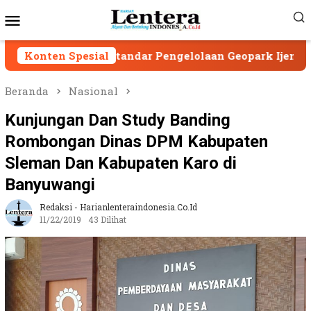
Loncat
Menu
ke
Mobile
konten
tandar Pengelolaan Geopark Ijen
Konten Spesial
Geopark Ijen 
Beranda
Nasional
Kunjungan Dan Study Banding
Rombongan Dinas DPM Kabupaten
Sleman Dan Kabupaten Karo di
Banyuwangi
Redaksi - Harianlenteraindonesia.co.id
11/22/2019
43 Dilihat