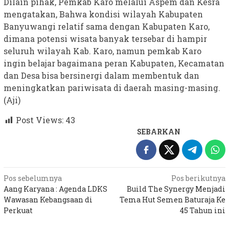
Dilain pihak, Pemkab Karo melalui Aspem dan Kesra
mengatakan, Bahwa kondisi wilayah Kabupaten
Banyuwangi relatif sama dengan Kabupaten Karo,
dimana potensi wisata banyak tersebar di hampir
seluruh wilayah Kab. Karo, namun pemkab Karo
ingin belajar bagaimana peran Kabupaten, Kecamatan
dan Desa bisa bersinergi dalam membentuk dan
meningkatkan pariwisata di daerah masing-masing.
(Aji)
Post Views:
43
SEBARKAN
Navigasi
Pos sebelumnya
Pos berikutnya
Aang Karyana : Agenda LDKS
Build The Synergy Menjadi
pos
Wawasan Kebangsaan di
Tema Hut Semen Baturaja Ke
Perkuat
45 Tahun ini