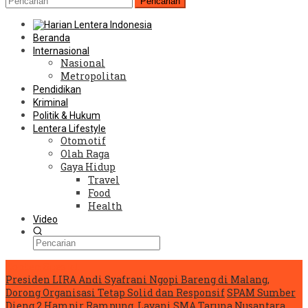
Pencarian
Beranda
Internasional
Nasional
Metropolitan
Pendidikan
Kriminal
Politik & Hukum
Lentera Lifestyle
Otomotif
Olah Raga
Gaya Hidup
Travel
Food
Health
Video
Konten Spesial
Presiden LIRA Andi Syafrani Ngopi Bareng di Malang,
Dorong Organisasi Tetap Solid dan Responsif
SPAM Sumber
Dieng 2 Hampir Rampung, Layani SMA Taruna Nusantara