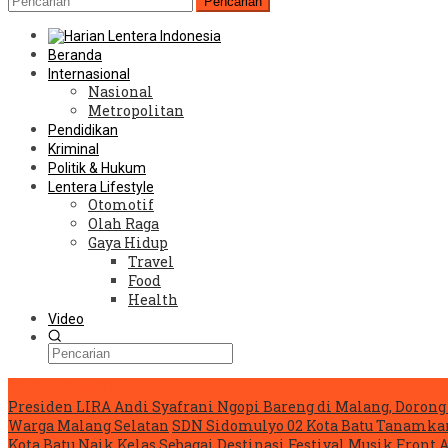
Pencarian
Beranda
Internasional
Nasional
Metropolitan
Pendidikan
Kriminal
Politik & Hukum
Lentera Lifestyle
Otomotif
Olah Raga
Gaya Hidup
Travel
Food
Health
Video
Konten Spesial
Presiden LIRA Andi Syafrani Ngopi Bareng di Malang, Dorong 
Warga Malang Selatan
SDN Sidomulyo 02 Kota Batu Tanamka
Kota Batu Naik Kelas Sebagai Destinasi Festival Musik
Front 