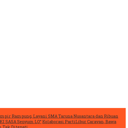
mpir Rampung, Layani SMA Taruna Nusantara dan Ribuan
IKI SASA Senyum LO”
Kolaborasi PartiLibur Caravan, Bawa
 Tak Ditepati