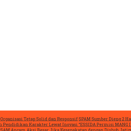
Organisasi Tetap Solid dan Responsif
SPAM Sumber Dieng 2 Ha
n Pendidikan Karakter Lewat Inovasi “ESSIDA Permisi MANG 
ASAM Ancam Aksi Besar Jika Kesepakatan dengan Dishub Jatim