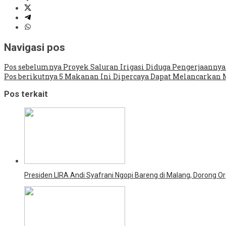
Navigasi pos
Pos sebelumnya
Proyek Saluran Irigasi Diduga Pengerjaannya
Pos berikutnya
5 Makanan Ini Dipercaya Dapat Melancarkan M
Pos terkait
Presiden LIRA Andi Syafrani Ngopi Bareng di Malang, Dorong Or