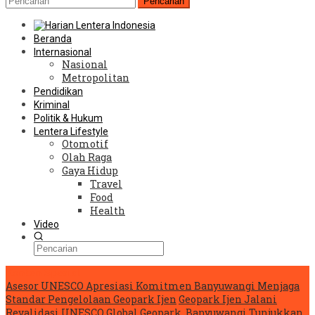
Pencarian
Beranda
Internasional
Nasional
Metropolitan
Pendidikan
Kriminal
Politik & Hukum
Lentera Lifestyle
Otomotif
Olah Raga
Gaya Hidup
Travel
Food
Health
Video
Konten Spesial
Asesor UNESCO Apresiasi Komitmen Banyuwangi Menjaga
Standar Pengelolaan Geopark Ijen
Geopark Ijen Jalani
Revalidasi UNESCO Global Geopark, Banyuwangi Tunjukkan