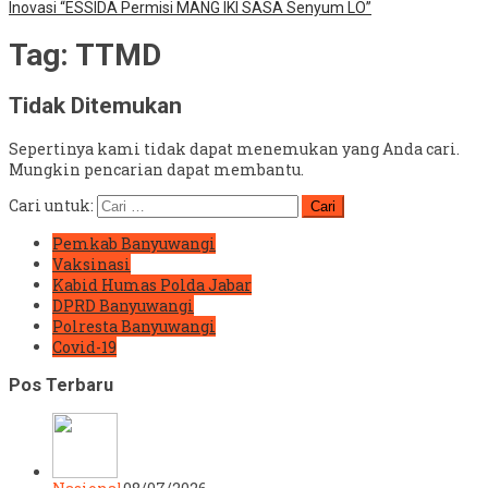
Inovasi “ESSIDA Permisi MANG IKI SASA Senyum LO”
Tag:
TTMD
Tidak Ditemukan
Sepertinya kami tidak dapat menemukan yang Anda cari.
Mungkin pencarian dapat membantu.
Cari untuk:
Pemkab Banyuwangi
Vaksinasi
Kabid Humas Polda Jabar
DPRD Banyuwangi
Polresta Banyuwangi
Covid-19
Pos Terbaru