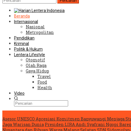
Pencarian
Beranda
Internasional
Nasional
Metropolitan
Pendidikan
Kriminal
Politik & Hukum
Lentera Lifestyle
Otomotif
Olah Raga
Gaya Hidup
Travel
Food
Health
Video
Konten Spesial
Asesor UNESCO Apresiasi Komitmen Banyuwangi Menjaga Sta
Jaga Warisan Dunia
Presiden LIRA Andi Syafrani Ngopi Baren
Nusantara dan Ribuan Warga Malang Selatan
SDN Sidomulyo 