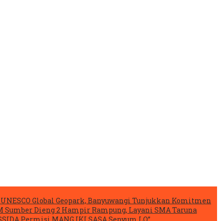
si UNESCO Global Geopark, Banyuwangi Tunjukkan Komitmen
 Sumber Dieng 2 Hampir Rampung, Layani SMA Taruna
ESSIDA Permisi MANG IKI SASA Senyum LO”