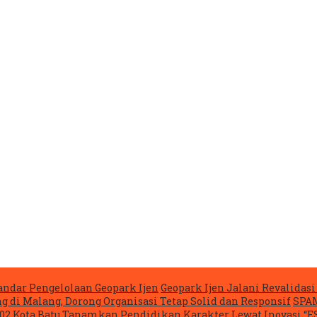
ndar Pengelolaan Geopark Ijen
Geopark Ijen Jalani Revalida
g di Malang, Dorong Organisasi Tetap Solid dan Responsif
SPAM
02 Kota Batu Tanamkan Pendidikan Karakter Lewat Inovasi “